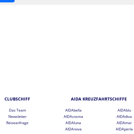
CLUBSCHIFF
AIDA KREUZFAHRTSCHIFFE
Das Team
AIDAbella
AIDAblu
Newsletter
AIDAcosma
AIDAdiva
Reiseanfrage
AIDAluna
AIDAmar
AIDAnova
AIDAperla