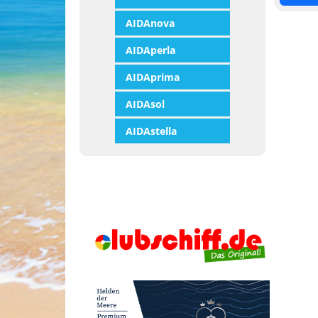
AIDAnova
AIDAperla
AIDAprima
AIDAsol
AIDAstella