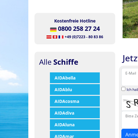
Kostenfreie Hotline
0800 258 27 24
+49 (0)7223 - 80 83 86
Jet
Alle
Schiffe
E-Mail
AIDAbella
AIDAblu
Ich ha
AIDAcosma
AIDAdiva
Bitte 
AIDAluna
AIDAmar