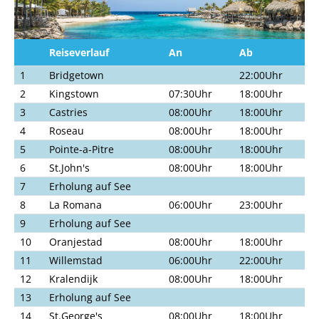
Reiseverlauf
An
Ab
1
Bridgetown
22:00Uhr
2
Kingstown
07:30Uhr
18:00Uhr
3
Castries
08:00Uhr
18:00Uhr
4
Roseau
08:00Uhr
18:00Uhr
5
Pointe-a-Pitre
08:00Uhr
18:00Uhr
6
St.John's
08:00Uhr
18:00Uhr
7
Erholung auf See
8
La Romana
06:00Uhr
23:00Uhr
9
Erholung auf See
10
Oranjestad
08:00Uhr
18:00Uhr
11
Willemstad
06:00Uhr
22:00Uhr
12
Kralendijk
08:00Uhr
18:00Uhr
13
Erholung auf See
14
St.George's
08:00Uhr
18:00Uhr