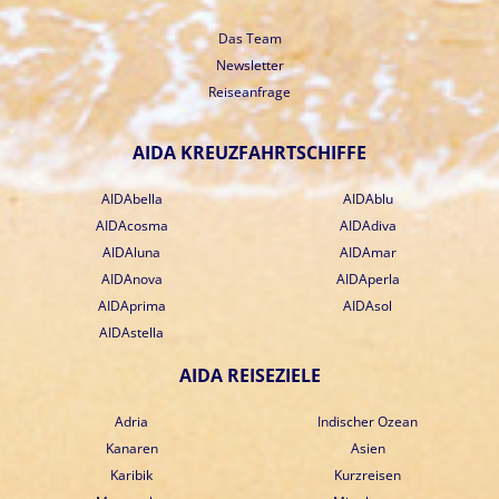
Das Team
Newsletter
Reiseanfrage
AIDA KREUZFAHRTSCHIFFE
AIDAbella
AIDAblu
AIDAcosma
AIDAdiva
AIDAluna
AIDAmar
AIDAnova
AIDAperla
AIDAprima
AIDAsol
AIDAstella
AIDA REISEZIELE
Adria
Indischer Ozean
Kanaren
Asien
Karibik
Kurzreisen