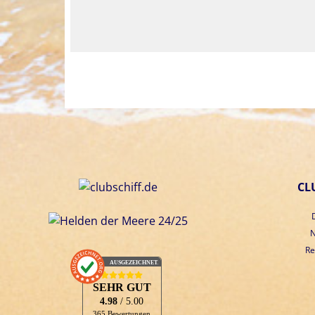
CL
N
Re
AUSGEZEICHNET
.org
SEHR GUT
4.98
/ 5.00
365 Bewertungen