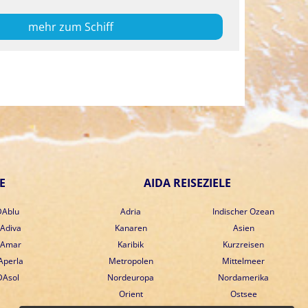
mehr zum Schiff
E
AIDA REISEZIELE
DAblu
Adria
Indischer Ozean
Adiva
Kanaren
Asien
DAmar
Karibik
Kurzreisen
Aperla
Metropolen
Mittelmeer
DAsol
Nordeuropa
Nordamerika
Orient
Ostsee