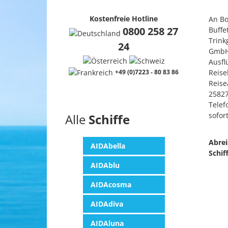
Kostenfreie Hotline
An Bo
0800 258 27
Buffe
Trink
24
GmbH,
Ausfl
+49 (0)7223 - 80 83 86
Reise
Reise
25827
Telef
sofor
Alle
Schiffe
Abrei
AIDAbella
Schif
AIDAblu
AIDAcosma
AIDAdiva
AIDAluna