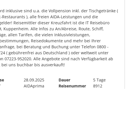
rd inklusive sind u.a. die Vollpension inkl. der Tischgetränke (
t-Restaurants ), alle freien AIDA-Leistungen und die
gelder! Reisemittler dieser Kreuzfahrt ist die IT Reisebüro
 Kuppenheim. Alle Infos zu An/Abreise, Route, Schiff,
üge, allen Tarifen, die vielen Inklusivleistungen,
bestimmungen, Reisedokumente und mehr bei Ihrer
anfrage, bei Beratung und Buchung unter Telefon 0800 -
24 ( gebührenfrei aus Deutschland ) oder weltweit unter
on 07223-952020. Alle Angebote sind nach Verfügbarkeit ab
t bei uns buchbar bis ausverkauft!
se
28.09.2025
Dauer
5 Tage
f
AIDAprima
Reisenummer
8912