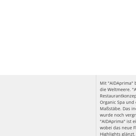
Mit "AIDAprima" b
die Weltmeere. "
Restaurantkonzep
Organic Spa und 
Maßstäbe. Das ind
wurde noch vergr
"AIDAprima" ist e
wobei das neue F
Highlights glänzt