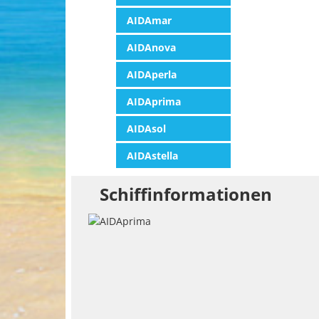
AIDAmar
AIDAnova
AIDAperla
AIDAprima
AIDAsol
AIDAstella
Schiffinformationen