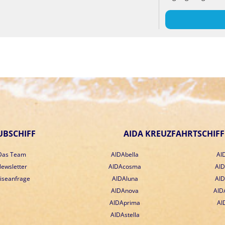
UBSCHIFF
AIDA KREUZFAHRTSCHIFF
Das Team
AIDAbella
AI
ewsletter
AIDAcosma
AID
iseanfrage
AIDAluna
AI
AIDAnova
AID
AIDAprima
AI
AIDAstella