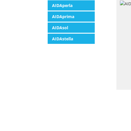
AIDAperla
AIDAprima
AIDAsol
AIDAstella