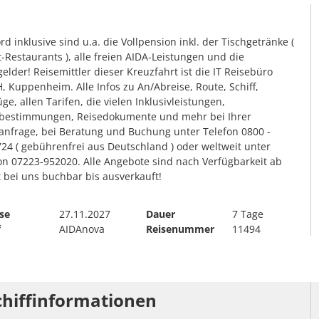
rd inklusive sind u.a. die Vollpension inkl. der Tischgetränke (
t-Restaurants ), alle freien AIDA-Leistungen und die
gelder! Reisemittler dieser Kreuzfahrt ist die IT Reisebüro
 Kuppenheim. Alle Infos zu An/Abreise, Route, Schiff,
üge, allen Tarifen, die vielen Inklusivleistungen,
bestimmungen, Reisedokumente und mehr bei Ihrer
anfrage, bei Beratung und Buchung unter Telefon 0800 -
24 ( gebührenfrei aus Deutschland ) oder weltweit unter
on 07223-952020. Alle Angebote sind nach Verfügbarkeit ab
t bei uns buchbar bis ausverkauft!
se
27.11.2027
Dauer
7 Tage
f
AIDAnova
Reisenummer
11494
chiffinformationen