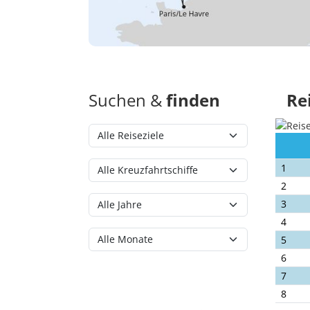
Suchen &
finden
Re
1
2
3
4
5
6
7
8