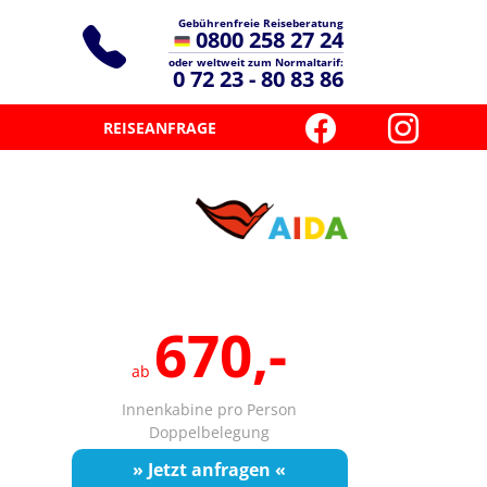
Gebührenfreie Reiseberatung
0800 258 27 24
oder weltweit zum Normaltarif:
0 72 23 - 80 83 86
REISEANFRAGE
670,-
ab
Innenkabine pro Person
Doppelbelegung
» Jetzt anfragen «