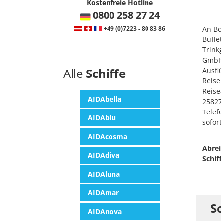
Kostenfreie Hotline
0800 258 27 24
+49 (0)7223 - 80 83 86
An Bo
Buffe
Trink
GmbH,
Alle
Schiffe
Ausfl
Reise
Reise
AIDAbella
25827
Telef
AIDAblu
sofor
AIDAcosma
Abrei
AIDAdiva
Schif
AIDAluna
AIDAmar
S
AIDAnova