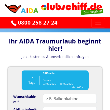
0800 258 27 24
Ihr AIDA Traumurlaub beginnt
hier!
jetzt kostenlos & unverbindlich anfragen
AIDAbella
7
Ostsee
Tage
03.05.2026 - 10.05.2026
ab 1440,-
Wunschkabin
e: *
Abflughafen*: