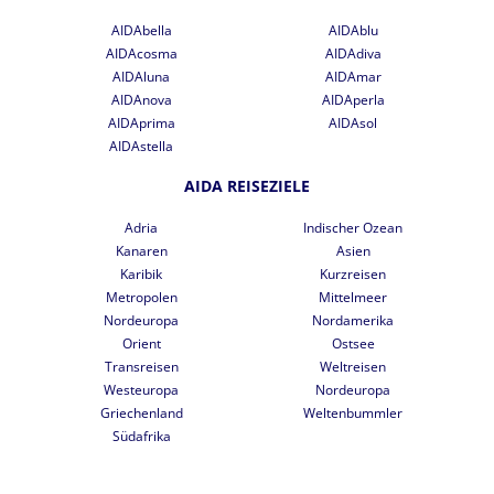
AIDAbella
AIDAblu
AIDAcosma
AIDAdiva
AIDAluna
AIDAmar
AIDAnova
AIDAperla
AIDAprima
AIDAsol
AIDAstella
AIDA REISEZIELE
Adria
Indischer Ozean
Kanaren
Asien
Karibik
Kurzreisen
Metropolen
Mittelmeer
Nordeuropa
Nordamerika
Orient
Ostsee
Transreisen
Weltreisen
Westeuropa
Nordeuropa
Griechenland
Weltenbummler
Südafrika